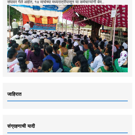
संपावर गेले आहेत, १४ मार्चच्या मध्यरात्रीपासून या कर्मचाऱ्यांनी बेम...
जाहिरात
संग्रहणाची यादी