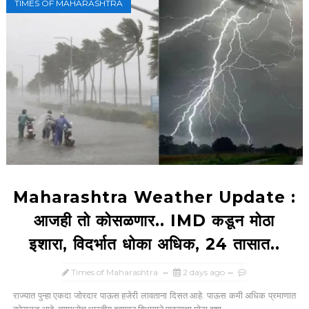
TIMES OF MAHARASHTRA
Maharashtra Weather Update :
आजही तो कोसळणार.. IMD कडून मोठा
इशारा, विदर्भात धोका अधिक, 24 तासात..
Times of Maharashtra
2 days ago
राज्यात पुन्हा एकदा जोरदार पाऊस हजेरी लावताना दिसत आहे. पाऊस कमी अधिक प्रमाणात
कोसळत आहे. त्यामध्येच भारतीय हवामान विभागाने पावसाचा मोठा इशा...