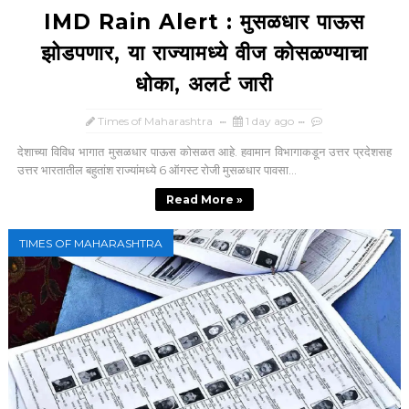
IMD Rain Alert : मुसळधार पाऊस
झोडपणार, या राज्यामध्ये वीज कोसळण्याचा
धोका, अलर्ट जारी
Times of Maharashtra
1 day ago
देशाच्या विविध भागात मुसळधार पाऊस कोसळत आहे. हवामान विभागाकडून उत्तर प्रदेशसह
उत्तर भारतातील बहुतांश राज्यांमध्ये 6 ऑगस्ट रोजी मुसळधार पावसा...
Read More »
TIMES OF MAHARASHTRA