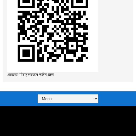
आपल्या मोबाइलवरून स्कॅन करा