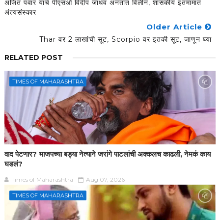
अजित पवार यांचे पीएसओ विदीप जाधव अनंतात विलीन, शासकीय इतमामात
अंत्यसंस्कार
Older Article
Thar वर 2 लाखांची सूट, Scorpio वर इतकी सूट, जाणून घ्या
RELATED POST
TIMES OF MAHARASHTRA
वाद पेटणार? भाजपच्या बड्या नेत्याने जरांगे पाटलांची अक्कलच काढली, नेमकं काय
घडलं?
Times of Maharashtra
Aug 07, 2026
TIMES OF MAHARASHTRA