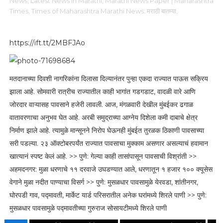
News,
Latest News in Marathi,
Marathi News Paper | Maharashtra
Times,
Times of Maharashtra Marathi News: मराठी बातम्या,
https://ift.tt/2MBFJAo
मतदानाच्या दिवशी नागरिकांना दिलासा दिल्यानंतर पुन्हा एकदा राज्यात पाऊस सक्रिय
झाला आहे. सोमवारी रात्रीच राज्यातील काही भागांत गडगडाट, वादळी वारे आणि
जोरदार वाऱ्यासह पावसाने हजेरी लावली. आज, मंगळवारी देखील मुंबईकर ढगाळ
वातावरणाचा अनुभव घेत आहे. अरबी समुद्राच्या आग्नेय दिशेला कमी दाबाचे क्षेत्र
निर्माण झाले आहे. त्यामुळे मान्सूनने निरोप घेऊनही मुंबईत तुरळक ठिकाणी पावसाच्या
सरी पडल्या. २३ ऑक्टोबरपर्यंत राज्यात पावसाचा मुक्काम असणार असल्याचं हवामान
खात्यानं स्पष्ट केलं आहे. >> पुणे: गेल्या काही तासांपासून पावसाची विश्रांती >>
अहमदनगर: मुळा धरणाचे ११ दरवाजे उघडण्यात आले, धरणातून १ हजार १०० क्यूसेस
वेगाने मुळा नदीत पाण्याचा विसर्ग >> पुणे: मुसळधार पावसामुळे येरवडा, शांतीनगर,
घोरपडी गाव, पद्मावती, मार्केट यार्ड परिसरातील अनेक घरांमध्ये शिरले पाणी >> पुणे:
मुसळधार पावसामुळे पद्मावतीच्या गुरुराज सोसायटीमध्ये शिरले पाणी