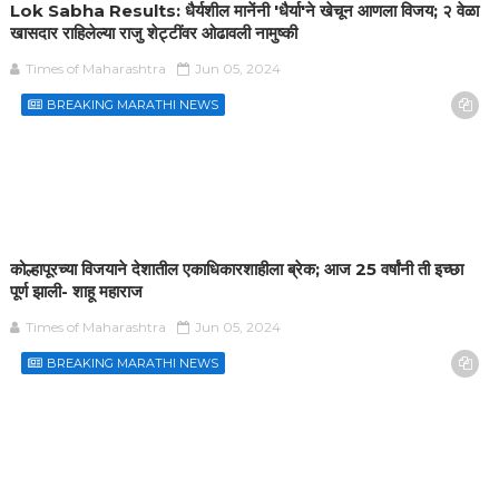
Lok Sabha Results: धैर्यशील मानेंनी 'धैर्या'ने खेचून आणला विजय; २ वेळा
खासदार राहिलेल्या राजु शेट्टींवर ओढावली नामुष्की
Times of Maharashtra
Jun 05, 2024
BREAKING MARATHI NEWS
कोल्हापूरच्या विजयाने देशातील एकाधिकारशाहीला ब्रेक; आज 25 वर्षांनी ती इच्छा
पूर्ण झाली- शाहू महाराज
Times of Maharashtra
Jun 05, 2024
BREAKING MARATHI NEWS