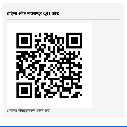
टाईम्स ऑफ महाराष्ट्र QR कोड
आपल्या मोबाइलवरून स्कॅन करा