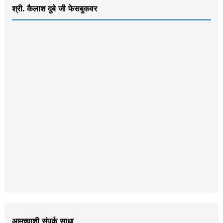
श्री. कैलाश दुबे जी फेसबुकवर
आमच्याशी संपर्क साधा