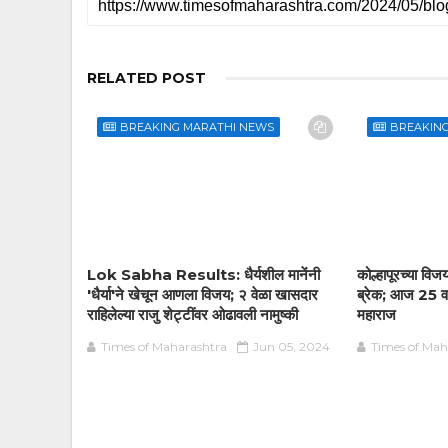
RELATED POST
BREAKING MARATHI NEWS
BREAKIN
Lok Sabha Results: धैर्यशील मानेंनी
कोल्हापूरच्या वि
'धैर्या'ने खेचून आणला विजय; २ वेळा खासदार
ब्रेक; आज 25 वर्ष
राहिलेल्या राजु शेट्टींवर ओढावली नामुष्की
महाराज
Times of Maharashtra
Jun 05, 2024
Times of Mah