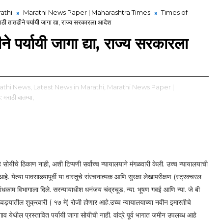
athi
Marathi News Paper | Maharashtra Times
Times of
ाठी तातडीने पर्यायी जागा द्या, राज्य सरकारला आदेश
े पर्यायी जागा द्या, राज्य सरकारला
athi News,
Latest News in Marathi,
Marathi News Paper |
ाठी बातम्या,
हे सोयीचे ठिकाण नाही, अशी टिप्पणी सर्वोच्च न्यायालयाने मंगळवारी केली. उच्च न्यायालयाची
आहे. येत्या पावसाळ्यापूर्वी या वास्तूचे संरचनात्मक आणि सुरक्षा लेखापरीक्षण (स्ट्रक्चरल
बांधकाम विभागाला दिले. सरन्यायाधीश धनंजय चंद्रचूड, न्या. भूषण गवई आणि न्या. जे बी
वड्यातील शुक्रवारी ( १७ मे) रोजी होणार आहे.उच्च न्यायालयाच्या नवीन इमारतीचे
व येथील प्रस्तावित पर्यायी जागा सोयीची नाही. वांद्रे पूर्व भागात जमीन उपलब्ध आहे