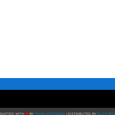
CRAFTED WITH
BY
TEMPLATESYARD
| DISTRIBUTED BY
BLOGSPO