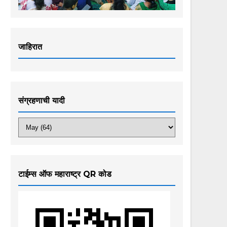
जाहिरात
संग्रहणाची यादी
टाईम्स ऑफ महाराष्ट्र QR कोड