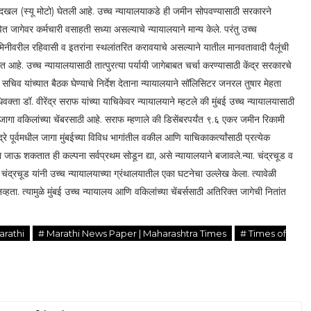
ून दखल (स्यू मोटो) घेतली आहे. उच्च न्यायालयाकडे ही जमीन सोपवण्यासाठी सरकारने
ित जागेवर कर्मचारी वसाहती सध्या असल्याचे न्यायालयाने मान्य केले. परंतु उच्च
जमिनीवरील रहिवासी व इतरांना स्थलांतरित करावयाचे असल्याने यातील मानवतावादी पैलूंची
आहे. उच्च न्यायालयासाठी तात्पुरत्या पर्यायी जागेबाबत चर्चा करण्यासाठी केंद्र सरकारचे
्य सचिव यांच्यात बैठक घेण्याचे निर्देश देताना न्यायालयाने सॉलिसिटर जनरल तुषार मेहता
क्ता डॉ. वीरेंद्र सराफ यांच्या याचिकेवर न्यायालयाने म्हटले की मुंबई उच्च न्यायालयासाठी
गा वकिलांच्या चेंबरसाठी आहे. सराफ म्हणाले की डिसेंबरपर्यंत ९.६ एकर जमीन रिकामी
पूर्वमधील जागा मुंबईच्या विविध भागांतील वकील आणि याचिकाकर्त्यांसाठी प्रत्येक
जाऊ शकतात ही कल्पना सर्वप्रथम सोडून द्या, असे न्यायालयाने बजावले.न्या. चंद्रचूड व
. चंद्रचूड यांनी उच्च न्यायालयाच्या ग्रंथालयातील एका घटनेचा उल्लेख केला. त्यावेळी
ा. त्यामुळे मुंबई उच्च न्यायालय आणि वकिलांच्या चेंबर्ससाठी अतिरिक्त जागेची नितांत
arathi
# Marathi News Paper | Maharashtra Times
# Times of