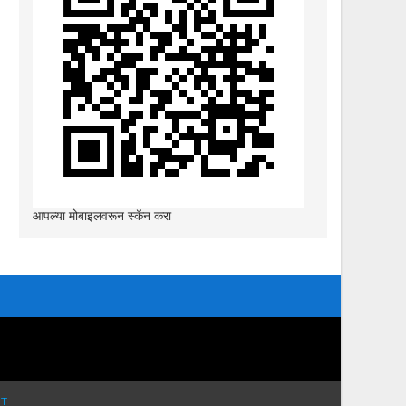
आपल्या मोबाइलवरून स्कॅन करा
T