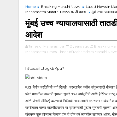
Home
Breaking Marathi News
Latest News in Mar
Maharashtra Marathi News: मराठी बातम्या
मुंबई उच्च न्यायालयास
मुंबई उच्च न्यायालयासाठी तातडीन
आदेश
Times of Maharashtra
2 years ago
Breaking Mar
Maharashtra Times,
Times of Maharashtra Marathi News: मर
https://ift.tt/gkBKpu7
म.टा. विशेष प्रतिनिधी नवी दिल्ली : प्रस्तावित नवीन संकुलासाठी गोरेगाव 
फोर्ट भागातील सध्याची इमारत सुमारे १५० वर्षांपूर्वीची आणि हेरिटेज वास्तू 
आणि सेफ्टी ऑडिट) करण्याचे निर्देशही न्यायालयाने महाराष्ट्र सार्वजनिक 
पारदीवाला यांच्या खंडपीठासमोर या प्रकरणाची पुढील सुनावणी पुढच्या आठ
बांधकाम सुरू होण्यास किमान दोन ते तीन वर्षे लागतील लागणार आहेत. गोरेगा