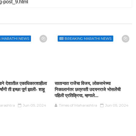
G MARATHI NEWS
BREAKING MARATHI NEWS
जयाने देशातील एकाधिकारशाहीला
साताऱ्यात राजेंचा विजय, लोकसभेच्या
ांनी ती इच्छा पूर्ण झाली- शाहू
निकालानंतर छत्रपती उदयनराजे भोसलेंची
पहिली प्रतिक्रिया, म्हणाले...
arashtra
Jun 05, 2024
Times of Maharashtra
Jun 05, 2024