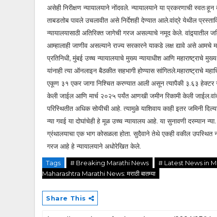
असेही निरीक्षण न्यायालयाने नोंदवले. न्यायालयाने या प्रकरणाची स्वतःह
ताबडतोब पावले उचलावीत असे निर्देशही देण्यात आले.वांद्रे येथील प्रस्ताव
न्यायालयासाठी अतिरिक्त जागेची गरज असल्याचे नमूद केले. वांद्र्यातील 
आम्हालाही जाणीव असल्याने राज्य सरकारने याकडे लक्ष द्यावे असे आमचे मत 
प्रतिनिधी, मुंबई उच्च न्यायालयाचे मुख्य न्यायाधीश आणि महाराष्ट्राचे मुख
यांनाही त्या ऑनलाइन बैठकीत सहभागी होण्यास सांगितले.महाराष्ट्राचे महाधिव
एकूण ३१ एकर जागा निश्चित करण्यात आली असून त्यापैकी ३.६३ हेक्टर जा
केली जाईल आणि मार्च २०२५ पर्यंत आणखी जमीन रिकामी केली जाईल.वांद्रे 
परिस्थितीत अधिक सोयीची आहे. त्यामुळे याशिवाय काही इतर जमिनी दिल्या 
न्या गवई या दोघांचेही हे मूळ उच्च न्यायालय आहे. या सुनावणी दरम्यान न्या
ग्रंथालयाचा एक भाग कोसळला होता. सुदैवाने तेथे एकही वकील उपस्थित नव्हत
गरज आहे हे न्यायालयाने अधोरेखित केले.
Tags
# Breaking Marathi News
# Latest News in M
Maharashtra Marathi News: मराठी बातम्या
Share This